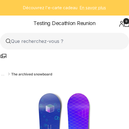
Passer
Découvrez l'e-carte cadeau
En savoir plus
au
contenu
0
Testing Decathlon Reunion
…
The archived snowboard