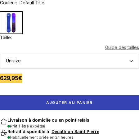
Couleur:
Default Title
Taille:
Guide des tailles
Unisize
Prix
629,95€
de
vente
AJOUTER AU PANIER
Livraison à domicile ou en point relais
Prêt à être expédié
Retrait disponible à
Decathlon Saint Pierre
Habituellement prête en 24 heures