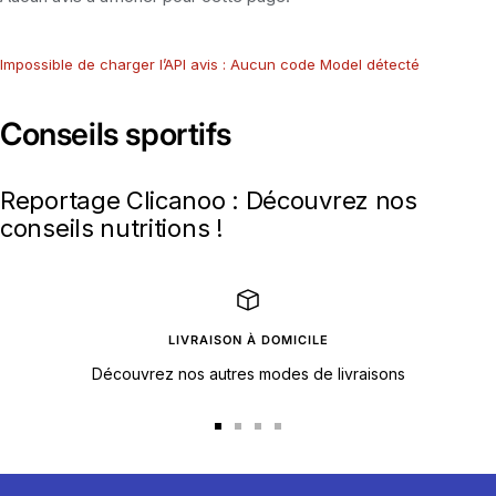
Impossible de charger l’API avis : Aucun code Model détecté
Conseils sportifs
Reportage Clicanoo : Découvrez nos
conseils nutritions !
LIVRAISON À DOMICILE
Découvrez nos autres modes de livraisons
Aller
Aller
Aller
Aller
au
au
au
au
slide
slide
slide
slide