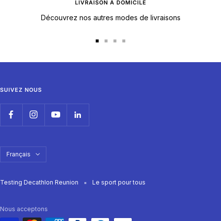
LIVRAISON À DOMICILE
Découvrez nos autres modes de livraisons
Aller
Aller
Aller
Aller
au
au
au
au
slide
slide
slide
slide
1
2
3
4
SUIVEZ NOUS
Langue
Français
Testing Decathlon Reunion
Le sport pour tous
Nous acceptons