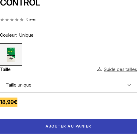
CONTROL
0 avis
Couleur:
Unique
Taille:
Guide des tailles
Taille unique
Prix
18,99€
de
vente
AJOUTER AU PANIER