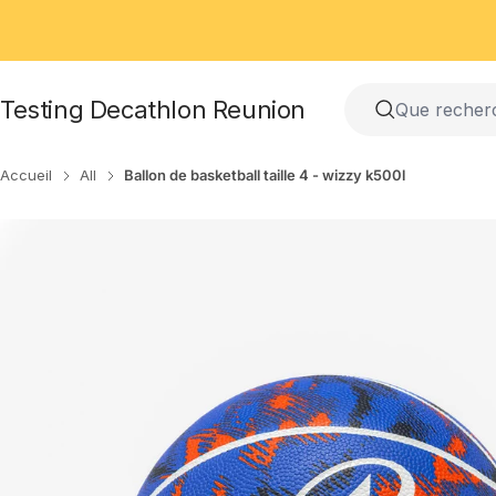
Passer
au
contenu
Testing Decathlon Reunion
Accueil
All
Ballon de basketball taille 4 - wizzy k500l