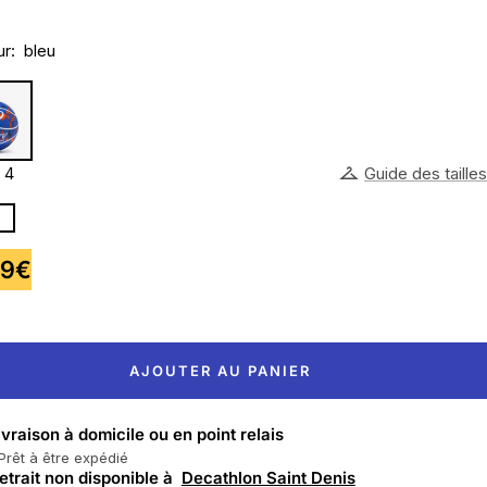
r:
bleu
4
Guide des tailles
99€
te
AJOUTER AU PANIER
ivraison à domicile ou en point relais
Prêt à être expédié
etrait non disponible à
Decathlon Saint Denis