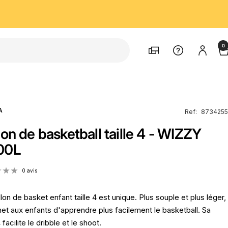
0
Magasins
Support
A
Ref:
8734255
lon de basketball taille 4 - WIZZY
00L
0 avis
lon de basket enfant taille 4 est unique. Plus souple et plus léger,
met aux enfants d'apprendre plus facilement le basketball. Sa
4 facilite le dribble et le shoot.