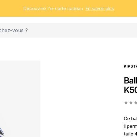
Découvrez l'e-carte cadeau
En savoir plus
KIPST
Bal
K5
Ce bal
il per
taille 