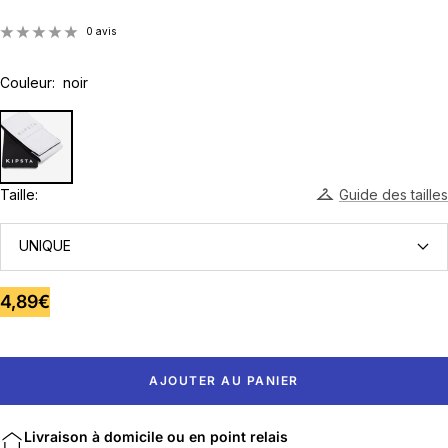
0 avis
Couleur:
noir
Taille:
Guide des tailles
UNIQUE
Prix
4,89€
de
vente
AJOUTER AU PANIER
Livraison à domicile ou en point relais