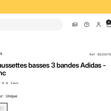
0
Magasins
Support
AS
Ref:
8920976
ussettes basses 3 bandes Adidas -
nc
0 avis
r:
Unique