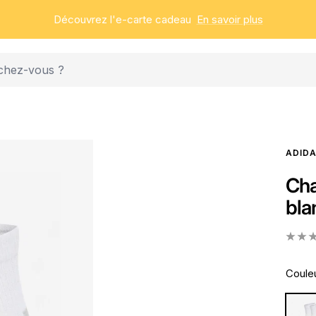
Découvrez l'e-carte cadeau
En savoir plus
ADID
Cha
bla
Couleu