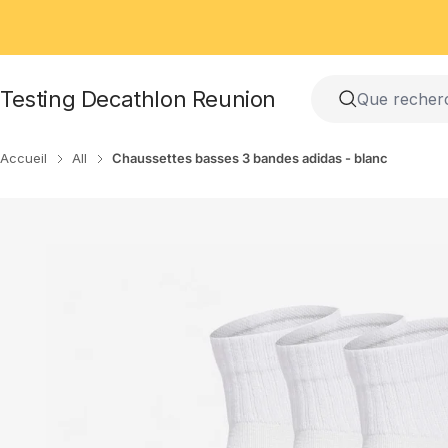
Passer
au
contenu
Testing Decathlon Reunion
Accueil
All
Chaussettes basses 3 bandes adidas - blanc