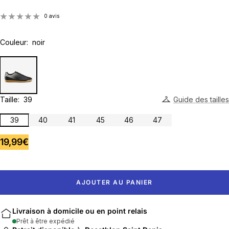
0 avis
Couleur:
noir
Taille:
39
Guide des tailles
39
40
41
45
46
47
Prix
19,99€
de
vente
AJOUTER AU PANIER
Livraison à domicile ou en point relais
Prêt à être expédié