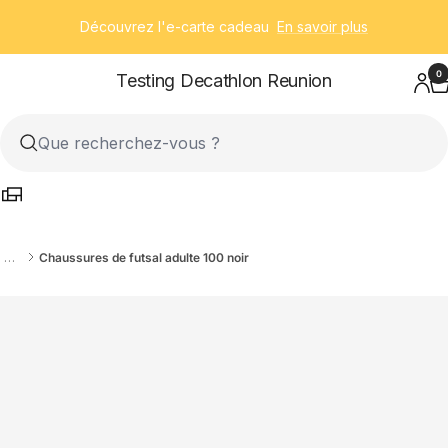
Passer
Découvrez l'e-carte cadeau
En savoir plus
au
contenu
0
Testing Decathlon Reunion
…
Chaussures de futsal adulte 100 noir