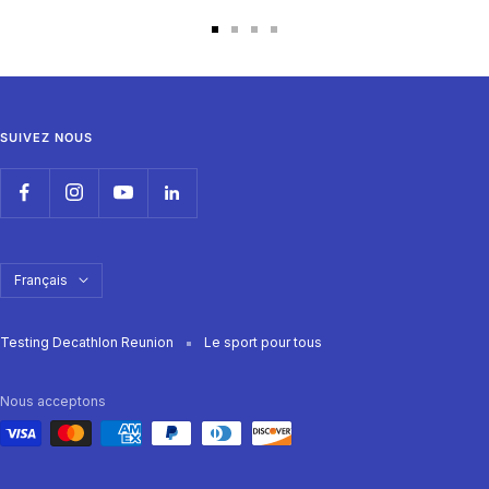
Aller
Aller
Aller
Aller
au
au
au
au
slide
slide
slide
slide
1
2
3
4
SUIVEZ NOUS
Langue
Français
Testing Decathlon Reunion
Le sport pour tous
Nous acceptons