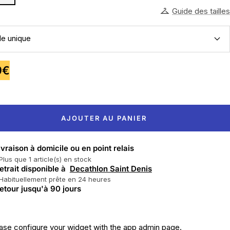
Guide des tailles
lle unique
9€
te
AJOUTER AU PANIER
ivraison à domicile ou en point relais
Plus que 1 article(s) en stock
etrait disponible à
Decathlon Saint Denis
Habituellement prête en 24 heures
etour jusqu'à 90 jours
ase configure your widget with the app admin page.