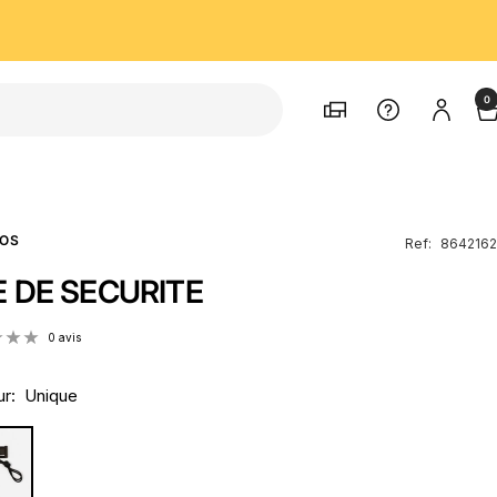
0
Magasins
Support
OS
Ref:
8642162
E DE SECURITE
0 avis
r:
Unique