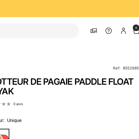
0
Magasins
Support
Ref:
8552985
OTTEUR DE PAGAIE PADDLE FLOAT
YAK
0 avis
r:
Unique