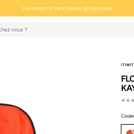
Découvrez l'e-carte cadeau
En savoir plus
ITIWIT
FL
KA
Couleu