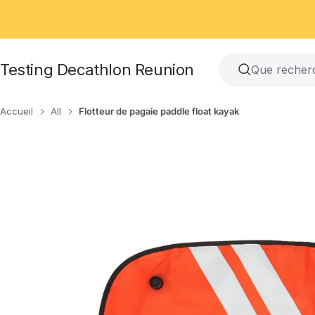
Passer
au
contenu
Testing Decathlon Reunion
Accueil
All
Flotteur de pagaie paddle float kayak