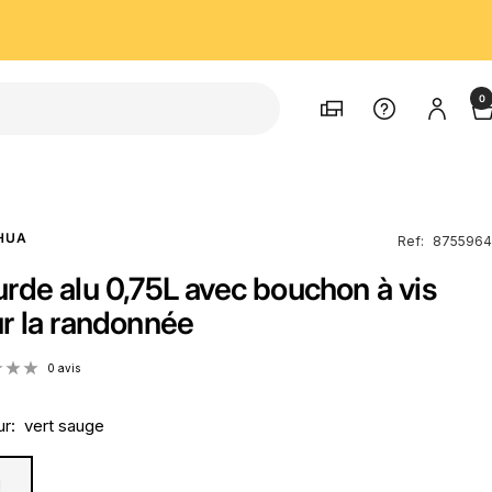
0
Magasins
Support
HUA
Ref:
8755964
rde alu 0,75L avec bouchon à vis
r la randonnée
0 avis
r:
vert sauge