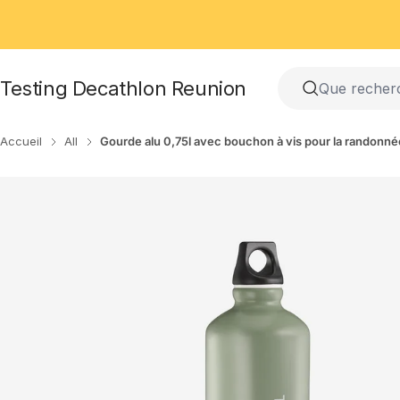
Passer
au
contenu
Testing Decathlon Reunion
Accueil
All
Gourde alu 0,75l avec bouchon à vis pour la randonné