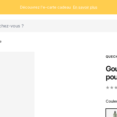
Découvrez l'e-carte cadeau
En savoir plus
e
QUEC
Gou
pou
Couleu