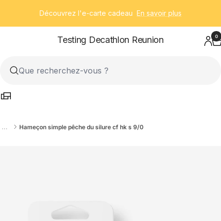
Passer
Découvrez l'e-carte cadeau
En savoir plus
au
contenu
0
Testing Decathlon Reunion
…
Hameçon simple pêche du silure cf hk s 9/0