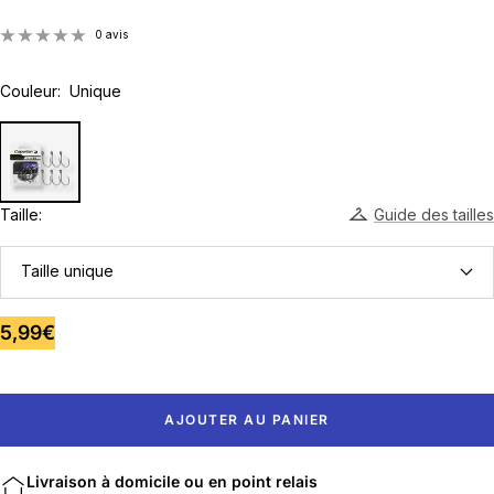
0 avis
Couleur:
Unique
Taille:
Guide des tailles
Taille unique
Prix
5,99€
de
vente
AJOUTER AU PANIER
Livraison à domicile ou en point relais