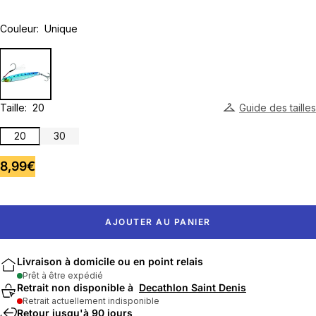
Couleur:
Unique
Taille:
20
Guide des tailles
20
30
Prix
8,99€
de
vente
AJOUTER AU PANIER
Livraison à domicile ou en point relais
Prêt à être expédié
Retrait non disponible à
Decathlon Saint Denis
Retrait actuellement indisponible
Retour jusqu'à 90 jours