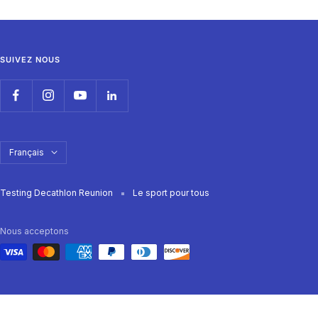
au
au
au
au
slide
slide
slide
slide
1
2
3
4
SUIVEZ NOUS
Langue
Français
Testing Decathlon Reunion
Le sport pour tous
Nous acceptons