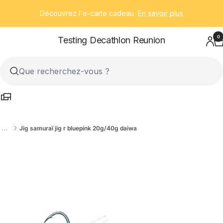
Passer
Découvrez l'e-carte cadeau
En savoir plus
au
contenu
0
Testing Decathlon Reunion
…
Jig samuraï jig r bluepink 20g/40g daiwa