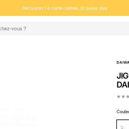
Découvrez l'e-carte cadeau
En savoir plus
DAIW
JIG
DA
Couleu