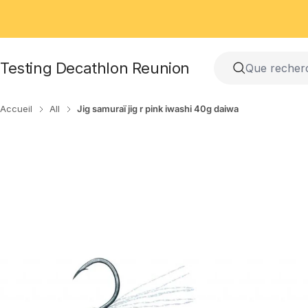
Passer
au
contenu
Testing Decathlon Reunion
Accueil
All
Jig samuraï jig r pink iwashi 40g daiwa