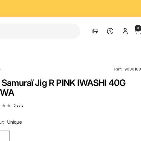
0
Magasins
Support
A
Ref:
9000168
 Samuraï Jig R PINK IWASHI 40G
IWA
0 avis
r:
Unique