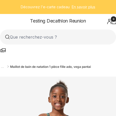
Passer
Découvrez l'e-carte cadeau
En savoir plus
au
contenu
0
Testing Decathlon Reunion
…
Maillot de bain de natation 1 pièce fille ado, vega pantai