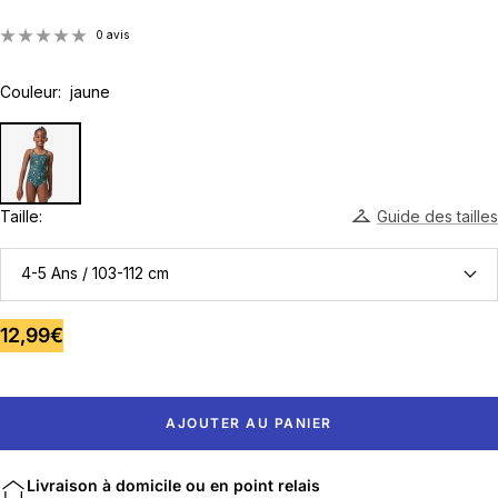
0 avis
Couleur:
jaune
Taille:
Guide des tailles
4-5 Ans / 103-112 cm
Prix
12,99€
de
vente
AJOUTER AU PANIER
Livraison à domicile ou en point relais