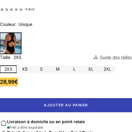
0 avis
Couleur:
Unique
Taille:
2XS
Guide des tailles
2XS
XS
S
M
L
XL
2XL
Prix
28,99€
de
vente
AJOUTER AU PANIER
Livraison à domicile ou en point relais
Prêt à être expédié