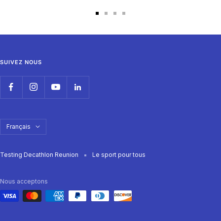
Aller
Aller
Aller
Aller
au
au
au
au
slide
slide
slide
slide
1
2
3
4
SUIVEZ NOUS
Langue
Français
Testing Decathlon Reunion
Le sport pour tous
Nous acceptons