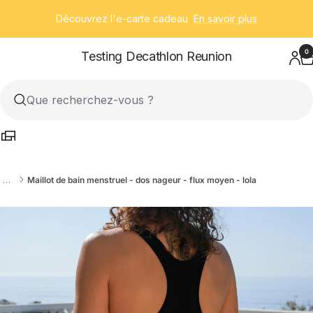
Passer
Découvrez l'e-carte cadeau
En savoir plus
au
contenu
0
Testing Decathlon Reunion
…
Maillot de bain menstruel - dos nageur - flux moyen - lola