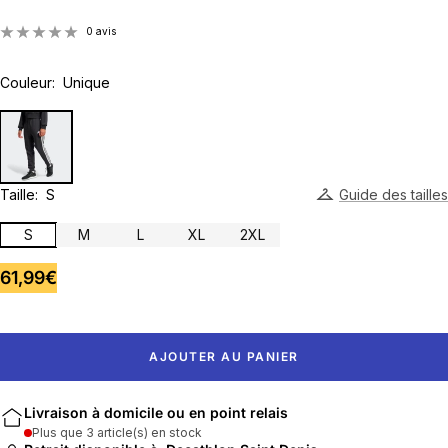
0 avis
Couleur:
Unique
Taille:
S
Guide des tailles
S
M
L
XL
2XL
Prix
61,99€
de
vente
AJOUTER AU PANIER
Livraison à domicile ou en point relais
Plus que 3 article(s) en stock