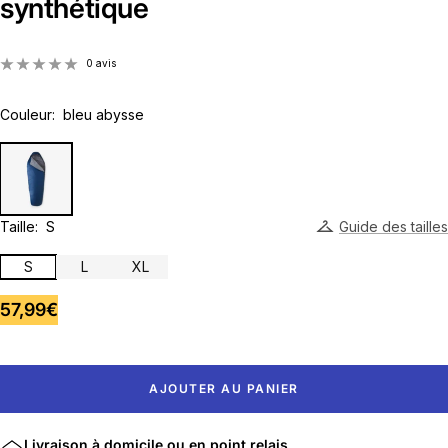
synthétique
0 avis
Couleur:
bleu abysse
Taille:
S
Guide des tailles
S
L
XL
Prix
57,99€
de
vente
AJOUTER AU PANIER
Livraison à domicile ou en point relais