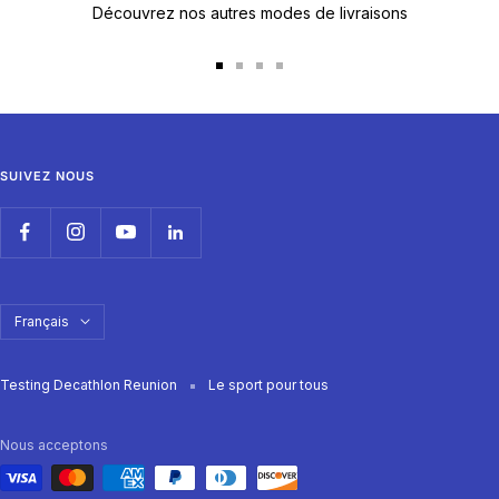
Découvrez nos autres modes de livraisons
Aller
Aller
Aller
Aller
au
au
au
au
slide
slide
slide
slide
1
2
3
4
SUIVEZ NOUS
Langue
Français
Testing Decathlon Reunion
Le sport pour tous
Nous acceptons