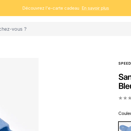
Découvrez l'e-carte cadeau
En savoir plus
SPEE
San
Ble
Couleu