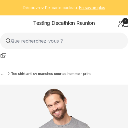
Passer
Découvrez l'e-carte cadeau
En savoir plus
au
contenu
0
Testing Decathlon Reunion
…
Tee shirt anti uv manches courtes homme - print