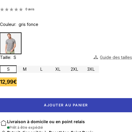
0 avis
Couleur:
gris fonce
Taille:
S
Guide des tailles
S
M
L
XL
2XL
3XL
Prix
12,99€
de
vente
AJOUTER AU PANIER
Livraison à domicile ou en point relais
Prêt à être expédié