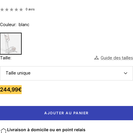
0 avis
Couleur:
blanc
Taille:
Guide des tailles
Taille unique
Prix
244,99€
de
vente
AJOUTER AU PANIER
Livraison à domicile ou en point relais