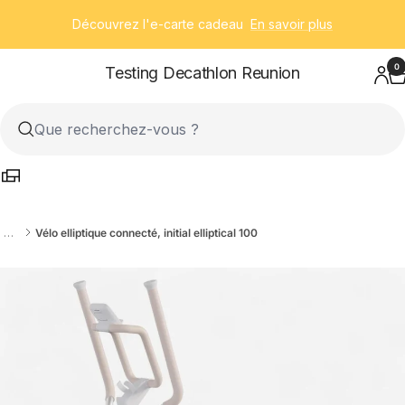
Passer
Découvrez l'e-carte cadeau
En savoir plus
au
contenu
0
Testing Decathlon Reunion
…
Vélo elliptique connecté, initial elliptical 100