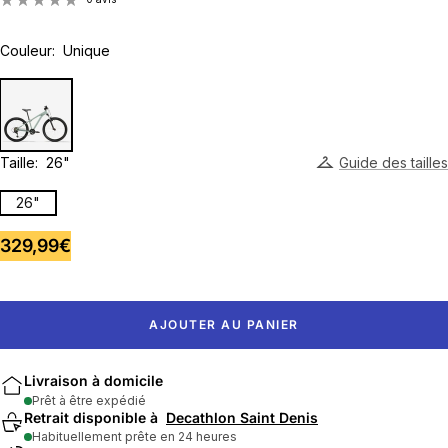
Couleur:
Unique
Taille:
26"
Guide des tailles
26"
Prix
329,99€
de
vente
AJOUTER AU PANIER
Livraison à domicile
Prêt à être expédié
Retrait disponible à
Decathlon Saint Denis
Habituellement prête en 24 heures