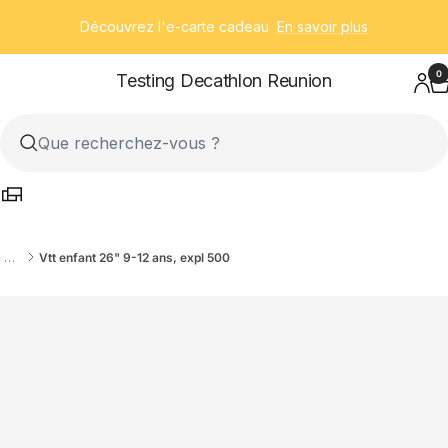
Passer
Découvrez l'e-carte cadeau
En savoir plus
au
contenu
0
Testing Decathlon Reunion
…
Vtt enfant 26" 9-12 ans, expl 500