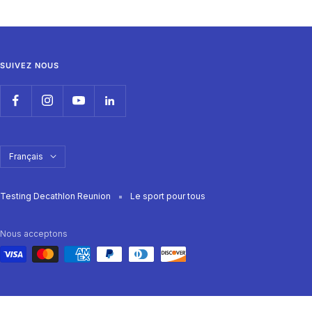
Aller
Aller
Aller
Aller
au
au
au
au
slide
slide
slide
slide
1
2
3
4
SUIVEZ NOUS
Langue
Français
Testing Decathlon Reunion
Le sport pour tous
Nous acceptons